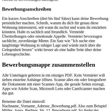
Bewerbungsanschreiben
Ein kurzes Anschreiben (drei bis fünf Sätze) kann deine Bewerbung
persönlicher machen. Schreib, warum du dich für genau diese
Wohnung interessierst, seit wann du suchst und wann du einziehen
könntest. Halte es sachlich und freundlich. Vermeide
Übertreibungen oder emotionale Appelle. Vermieter bevorzugen
sachliche, zuverlässige Mieter. Ein Satz wie "Ich suche eine
langfristige Wohnung in ruhiger Lage und würde mich über die
Gelegenheit freuen" wirkt besser als eine halbe Seite über deine
Lebensgeschichte.
Bewerbungsmappe zusammenstellen
Alle Unterlagen gehören in ein einziges PDF. Kein Vermieter will
sieben einzelne Anhänge öffnen. Scanne alles ein oder fotografiere
die Dokumente mit einer Scanner-App, die gerade Seiten erzeugt.
Apps wie Adobe Scan, Microsoft Lens oder CamScanner machen
das gut.
Benenne die Datei sinnvoll:
Nachname_Vorname_Adresse_Bewerbung.pdf. Also zum Beispiel
Müller_Anna_Berliner_Str_12_Bewerbung.pdf. So findet der