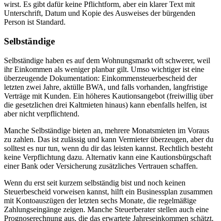
wirst. Es gibt dafür keine Pflichtform, aber ein klarer Text mit
Unterschrift, Datum und Kopie des Ausweises der bürgenden
Person ist Standard.
Selbständige
Selbständige haben es auf dem Wohnungsmarkt oft schwerer, weil
ihr Einkommen als weniger planbar gilt. Umso wichtiger ist eine
überzeugende Dokumentation: Einkommensteuerbescheid der
letzten zwei Jahre, aktülle BWA, und falls vorhanden, langfristige
Verträge mit Kunden. Ein höheres Kautionsangebot (freiwillig über
die gesetzlichen drei Kaltmieten hinaus) kann ebenfalls helfen, ist
aber nicht verpflichtend.
Manche Selbständige bieten an, mehrere Monatsmieten im Voraus
zu zahlen. Das ist zulässig und kann Vermieter überzeugen, aber du
solltest es nur tun, wenn du dir das leisten kannst. Rechtlich besteht
keine Verpflichtung dazu. Alternativ kann eine Kautionsbürgschaft
einer Bank oder Versicherung zusätzliches Vertrauen schaffen.
Wenn du erst seit kurzem selbständig bist und noch keinen
Steuerbescheid vorweisen kannst, hilft ein Businessplan zusammen
mit Kontoauszügen der letzten sechs Monate, die regelmäßige
Zahlungseingänge zeigen. Manche Steuerberater stellen auch eine
Prognoserechnung aus, die das erwartete Jahreseinkommen schätzt.