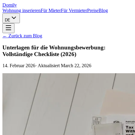
Domily
Wohnung inserieren
Für Mieter
Für Vermieter
Preise
Blog
DE
←
Zurück zum Blog
Unterlagen für die Wohnungsbewerbung:
Vollständige Checkliste (2026)
14. Februar 2026
·
Aktualisiert
March 22, 2026