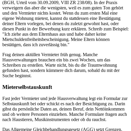
(BGH, Urteil vom 30.09.2009, VIII ZR 238/08). In der Praxis
verweigern das aber die wenigsten, weil es zum guten Ton gehört
und den Vermieter nichts kostet. Wenn du zum ersten Mal eine
eigene Wohnung mietest, kannst du stattdessen eine Bestätigung
deiner Eltern vorlegen, bei denen du zuletzt gewohnt hast, oder
diesen Punkt in der Bewerbung kurz erklären. Schreib zum Beispiel:
"Ich ziehe aus dem Elternhaus aus und habe daher keine
Mietschuldenfreiheitsbescheinigung. Meine Eltern können
bestätigen, dass ich zuverlässig bin."
Frag deinen aktüllen Vermieter früh genug. Manche
Hausverwaltungen brauchen ein bis zwei Wochen, um das
Schreiben zu erstellen. Warte nicht, bis du die Traumwohnung
gefunden hast, sondern kümmere dich darum, sobald du mit der
Suche beginnst.
Mieterselbstauskunft
Fast jeder Vermieter und jede Hausverwaltung legt ein Formular zur
Selbstauskunft bei oder schickt es nach der Besichtigung zu. Darin
gibst du persönliche Daten an, deinen Beruf, dein Nettöinkommen
und ob weitere Personen einziehen. Manche Formulare fragen auch
nach Haustieren, Musikinstrumenten oder ob du rauchst.
Das Allgemeine Gleichbehandlungsgesetz (AGG) setzt Grenzen.