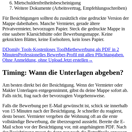
Mietschuldenfreiheitsbescheinigung
Weitere Dokumente (Arbeitsvertrag, Empfehlungsschreiben)
Für Besichtigungen solltest du zusätzlich eine gedruckte Version der
Mappe dabeihaben. Manche Vermieter, gerade ältere
Privatvermieter, bevorzugen Papier. Steck die gedruckte Mappe in
eine saubere Klarsichthütte oder Bewerbungsmappe. Keine
geknickten Blätter, keine Eselsohren, kein loses Papier.
D
Domily Tools
·
Kostenloses Tool
Mietbewerbung als PDF in 2
Minuten
Professionelles Bewerber-Profil mit allen Pflichtangaben.
Ohne Anmeldung, ohne Upload.
Jetzt erstellen
→
Timing: Wann die Unterlagen abgeben?
Am besten direkt bei der Besichtigung. Wenn der Vermieter oder
Makler Unterlagen entgegennimmt, gibst du deine Mappe sofort ab.
Falls nicht, frag nach der bevorzugten Vorgehensweise.
Falls die Bewerbung per E-Mail gewünscht ist, schick sie innerhalb
von 15 Minuten nach der Besichtigung. Je schneller du reagierst,
desto besser. Vermieter vergeben die Wohnung oft an die erste
vollständige Bewerbung, die überzeugend aussieht. Bereite die E-
Mail schon vor der Besichtigung vor, mit angehängtem PDF. Nach