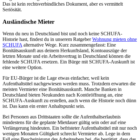
Das ist kein rechtsverbindliches Dokument, aber es vermittelt
Seriösität.
Ausländische Mieter
Wenn du neu in Deutschland bist und noch keine SCHUFA-
Historie hast, findest du in unserem Ratgeber
Wohnung mieten ohne
SCHUFA
alternative Wege. Kurz zusammengefasst: Eine
Bonitätsauskunft aus deinem Herkunftsland, Kontoauszüge der
letzten Monate und ein Arbeitsvertrag in Deutschland können die
fehlende SCHUFA ersetzen. Ein Bürge mit SCHUFA-Auskunft ist
eine weitere Option.
Für EU-Bürger ist die Lage etwas einfacher, weil kein
Aufenthaltstitel nachgewiesen werden muss. Trotzdem erwarten die
meisten Vermieter eine Bonitätsauskunft. Manche Banken in
Deutschland bieten Neukunden nach Kontöröffnung an, eine
SCHUFA-Auskunft zu erstellen, auch wenn die Historie noch dünn
ist. Das kann ein erster Anhaltspunkt sein.
Bei Personen aus Drittstaaten sollte die Aufenthaltserlaubnis
mindestens für die geplante Mietdauer gültig sein oder auf eine
Verlängerung hindeuten. Ein befristeter Aufenthaltstitel mit nur noch
wenigen Monaten Gültigkeit schreckt Vermieter ab. Lege in dem
Fall eine Bescheinigung des Arbeitgebers bei, die bestätigt, dass das