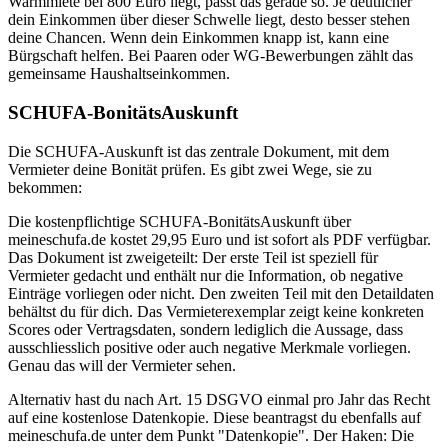
Warmmiete bei 800 Euro liegt, passt das gerade so. Je deutlicher
dein Einkommen über dieser Schwelle liegt, desto besser stehen
deine Chancen. Wenn dein Einkommen knapp ist, kann eine
Bürgschaft helfen. Bei Paaren oder WG-Bewerbungen zählt das
gemeinsame Haushaltseinkommen.
SCHUFA-BonitätsAuskunft
Die SCHUFA-Auskunft ist das zentrale Dokument, mit dem
Vermieter deine Bonität prüfen. Es gibt zwei Wege, sie zu
bekommen:
Die kostenpflichtige SCHUFA-BonitätsAuskunft über
meineschufa.de kostet 29,95 Euro und ist sofort als PDF verfügbar.
Das Dokument ist zweigeteilt: Der erste Teil ist speziell für
Vermieter gedacht und enthält nur die Information, ob negative
Einträge vorliegen oder nicht. Den zweiten Teil mit den Detaildaten
behältst du für dich. Das Vermieterexemplar zeigt keine konkreten
Scores oder Vertragsdaten, sondern lediglich die Aussage, dass
ausschliesslich positive oder auch negative Merkmale vorliegen.
Genau das will der Vermieter sehen.
Alternativ hast du nach Art. 15 DSGVO einmal pro Jahr das Recht
auf eine kostenlose Datenkopie. Diese beantragst du ebenfalls auf
meineschufa.de unter dem Punkt "Datenkopie". Der Haken: Die