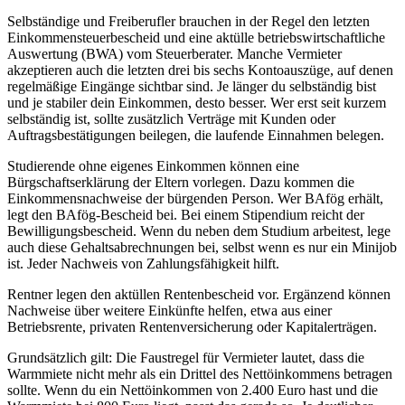
Selbständige und Freiberufler brauchen in der Regel den letzten
Einkommensteuerbescheid und eine aktülle betriebswirtschaftliche
Auswertung (BWA) vom Steuerberater. Manche Vermieter
akzeptieren auch die letzten drei bis sechs Kontoauszüge, auf denen
regelmäßige Eingänge sichtbar sind. Je länger du selbständig bist
und je stabiler dein Einkommen, desto besser. Wer erst seit kurzem
selbständig ist, sollte zusätzlich Verträge mit Kunden oder
Auftragsbestätigungen beilegen, die laufende Einnahmen belegen.
Studierende ohne eigenes Einkommen können eine
Bürgschaftserklärung der Eltern vorlegen. Dazu kommen die
Einkommensnachweise der bürgenden Person. Wer BAfög erhält,
legt den BAfög-Bescheid bei. Bei einem Stipendium reicht der
Bewilligungsbescheid. Wenn du neben dem Studium arbeitest, lege
auch diese Gehaltsabrechnungen bei, selbst wenn es nur ein Minijob
ist. Jeder Nachweis von Zahlungsfähigkeit hilft.
Rentner legen den aktüllen Rentenbescheid vor. Ergänzend können
Nachweise über weitere Einkünfte helfen, etwa aus einer
Betriebsrente, privaten Rentenversicherung oder Kapitalerträgen.
Grundsätzlich gilt: Die Faustregel für Vermieter lautet, dass die
Warmmiete nicht mehr als ein Drittel des Nettöinkommens betragen
sollte. Wenn du ein Nettöinkommen von 2.400 Euro hast und die