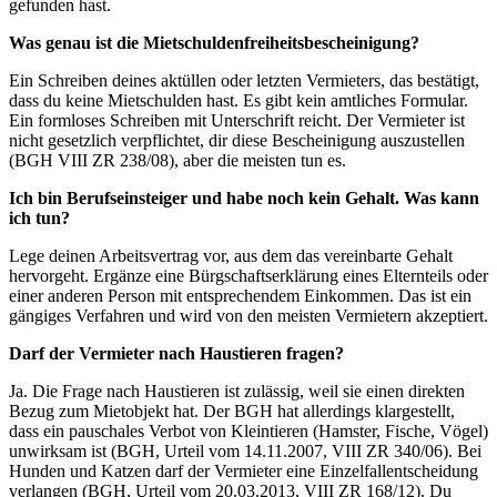
gefunden hast.
Was genau ist die Mietschuldenfreiheitsbescheinigung?
Ein Schreiben deines aktüllen oder letzten Vermieters, das bestätigt,
dass du keine Mietschulden hast. Es gibt kein amtliches Formular.
Ein formloses Schreiben mit Unterschrift reicht. Der Vermieter ist
nicht gesetzlich verpflichtet, dir diese Bescheinigung auszustellen
(BGH VIII ZR 238/08), aber die meisten tun es.
Ich bin Berufseinsteiger und habe noch kein Gehalt. Was kann
ich tun?
Lege deinen Arbeitsvertrag vor, aus dem das vereinbarte Gehalt
hervorgeht. Ergänze eine Bürgschaftserklärung eines Elternteils oder
einer anderen Person mit entsprechendem Einkommen. Das ist ein
gängiges Verfahren und wird von den meisten Vermietern akzeptiert.
Darf der Vermieter nach Haustieren fragen?
Ja. Die Frage nach Haustieren ist zulässig, weil sie einen direkten
Bezug zum Mietobjekt hat. Der BGH hat allerdings klargestellt,
dass ein pauschales Verbot von Kleintieren (Hamster, Fische, Vögel)
unwirksam ist (BGH, Urteil vom 14.11.2007, VIII ZR 340/06). Bei
Hunden und Katzen darf der Vermieter eine Einzelfallentscheidung
verlangen (BGH, Urteil vom 20.03.2013, VIII ZR 168/12). Du